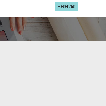
Reservasi​
0
bungi Kami
Registrasi Event
Events
Blog