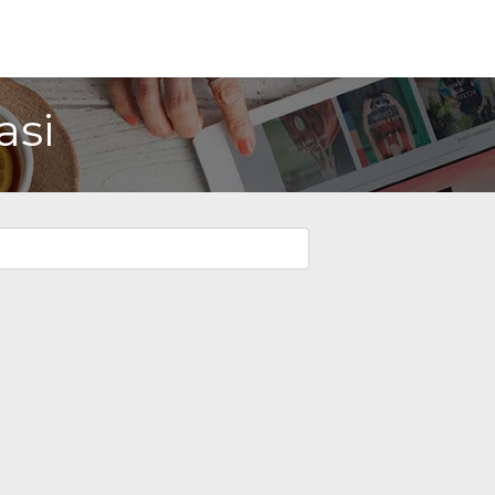
erawatan
Promo
Dokter Kami
Klinik Kami
Karir
Hu
asi