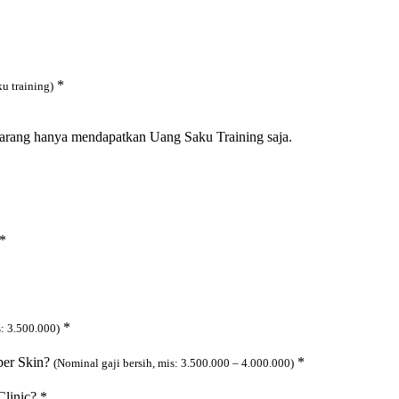
*
ku training)
marang hanya mendapatkan Uang Saku Training saja.
*
*
s: 3.500.000)
uper Skin?
*
(Nominal gaji bersih, mis: 3.500.000 – 4.000.000)
Clinic?
*