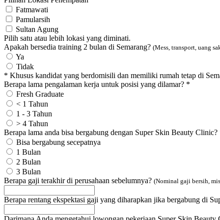
Fatmawati
Pamularsih
Sultan Agung
Pilih satu atau lebih lokasi yang diminati.
Apakah bersedia training 2 bulan di Semarang?
(Mess, transport, uang sa
Ya
Tidak
* Khusus kandidat yang berdomisili dan memiliki rumah tetap di Se
Berapa lama pengalaman kerja untuk posisi yang dilamar?
*
Fresh Graduate
< 1 Tahun
1 - 3 Tahun
> 4 Tahun
Berapa lama anda bisa bergabung dengan Super Skin Beauty Clinic?
Bisa bergabung secepatnya
1 Bulan
2 Bulan
3 Bulan
Berapa gaji terakhir di perusahaan sebelumnya?
(Nominal gaji bersih, mi
Berapa rentang ekspektasi gaji yang diharapkan jika bergabung di S
Darimana Anda mengetahui lowongan pekerjaan Super Skin Beauty 