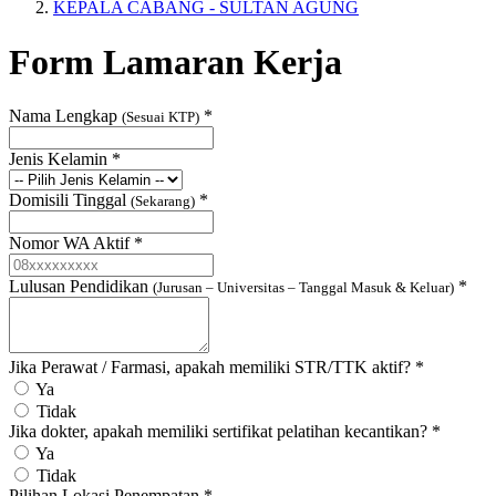
KEPALA CABANG - SULTAN AGUNG
Form Lamaran Kerja
Nama Lengkap
*
(Sesuai KTP)
Jenis Kelamin
*
Domisili Tinggal
*
(Sekarang)
Nomor WA Aktif
*
Lulusan Pendidikan
*
(Jurusan – Universitas – Tanggal Masuk & Keluar)
Jika Perawat / Farmasi, apakah memiliki STR/TTK aktif?
*
Ya
Tidak
Jika dokter, apakah memiliki sertifikat pelatihan kecantikan?
*
Ya
Tidak
Pilihan Lokasi Penempatan
*